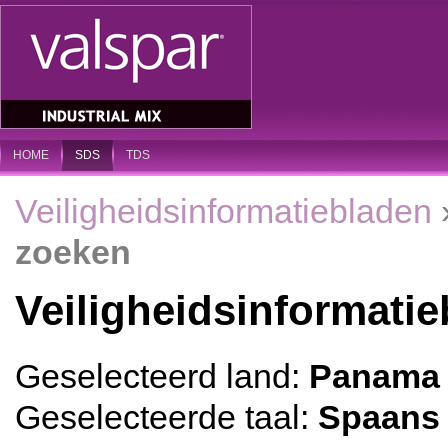
HOME
SDS
TDS
Veiligheidsinformatiebladen
zoeken
Veiligheidsinformati
Geselecteerd land:
Panama
Geselecteerde taal:
Spaans