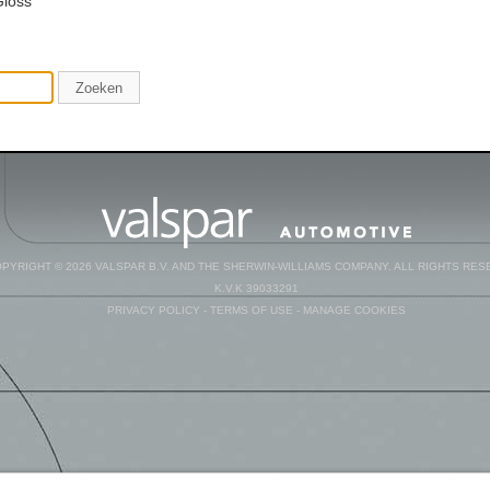
Gloss
Zoeken
PYRIGHT © 2026 VALSPAR B.V. AND THE SHERWIN-WILLIAMS COMPANY. ALL RIGHTS RES
K.V.K 39033291
PRIVACY POLICY
-
TERMS OF USE
-
MANAGE COOKIES