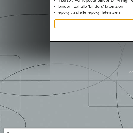
TB510 : PU Topcoat Binder DTM High 
binder : zal alle 'binders' laten zien
epoxy : zal alle 'epoxy' laten zien
CO
×