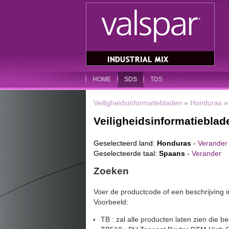
HOME
SDS
TDS
Veiligheidsinformatiebladen
»
Honduras
Veiligheidsinformatieblad
Geselecteerd land:
Honduras
-
Verander
Geselecteerde taal:
Spaans
-
Verander
Zoeken
Voer de productcode of een beschrijving i
Voorbeeld:
TB : zal alle producten laten zien die 