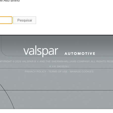
 Alto Brilho
Pesquisar
PYRIGHT © 2026 VALSPAR B.V. AND THE SHERWIN-WILLIAMS COMPANY. ALL RIGHTS RES
K.V.K 39033291
PRIVACY POLICY
-
TERMS OF USE
-
MANAGE COOKIES