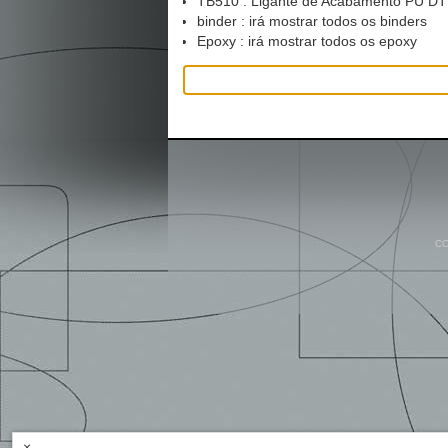
TB510 : Ligante de Acabamento PU DTM
binder : irá mostrar todos os binders
Epoxy : irá mostrar todos os epoxy
CO
×