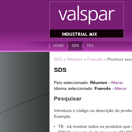
HOME
SDS
TDS
SDS
»
Réunion
»
Francês
»
Product sea
SDS
País seleccionado:
Réunion
-
Alterar
Idioma seleccionado:
Francês
-
Alterar
Pesquisar
Introduza o código ou descrição do prod
Exemplo:
TB : irá mostrar todos os produtos qu