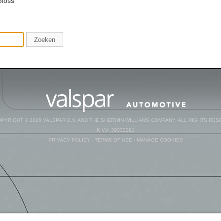
Gloss
Zoeken
PYRIGHT © 2026 VALSPAR B.V. AND THE SHERWIN-WILLIAMS COMPANY. ALL RIGHTS RES
K.V.K 39033291
PRIVACY POLICY
-
TERMS OF USE
-
MANAGE COOKIES