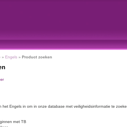
e
»
Engels
»
Product zoeken
en
er
n het Engels in om in onze database met veiligheidsinformatie te zoeke
beginnen met TB