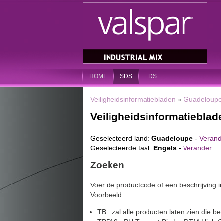
HOME
SDS
TDS
Veiligheidsinformatiebladen
»
Guadeloup
Veiligheidsinformatieblad
Geselecteerd land:
Guadeloupe
-
Verand
Geselecteerde taal:
Engels
-
Verander
Zoeken
Voer de productcode of een beschrijving i
Voorbeeld:
TB : zal alle producten laten zien die 