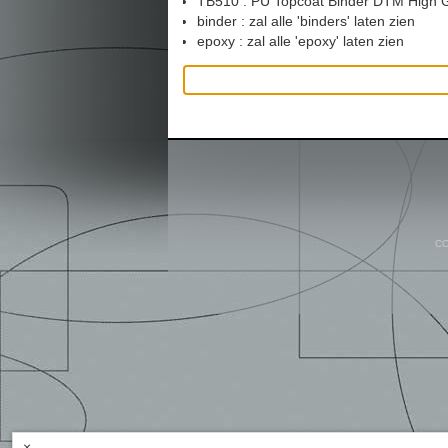
TB510 : PU Topcoat Binder DTM High 
binder : zal alle 'binders' laten zien
epoxy : zal alle 'epoxy' laten zien
CO
×