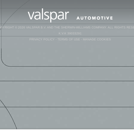
PYRIGHT © 2026 VALSPAR B.V. AND THE SHERWIN-WILLIAMS COMPANY. ALL RIGHTS RES
K.V.K 39033291
PRIVACY POLICY
-
TERMS OF USE
-
MANAGE COOKIES