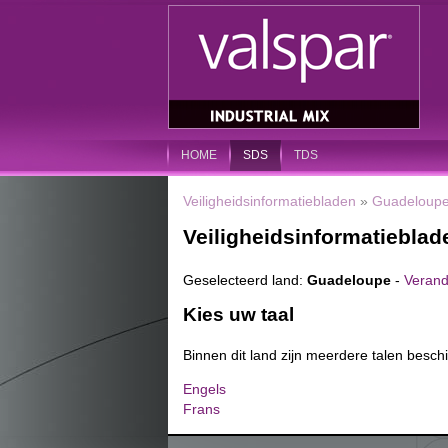
HOME
SDS
TDS
Veiligheidsinformatiebladen
»
Guadeloup
Veiligheidsinformatieblad
Geselecteerd land:
Guadeloupe
-
Verand
Kies uw taal
Binnen dit land zijn meerdere talen beschi
Engels
Frans